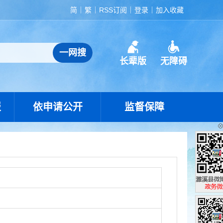
简
繁
RSS订阅
登录
加入收藏
长辈版
无障碍
报
依申请公开
监督保障
濉溪县政
政务微博