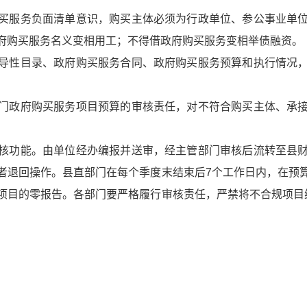
买服务负面清单意识，购买主体必须为行政单位、参公事业单
府购买服务名义变相用工；不得借政府购买服务变相举债融资。
导性目录、政府购买服务合同、政府购买服务预算和执行情况
门政府购买服务项目预算的审核责任，对不符合购买主体、承
核功能。由单位经办编报并送审，经主管部门审核后流转至县
者退回操作。县直部门在每个季度末结束后7个工作日内，在预
项目的零报告。各部门要严格履行审核责任，严禁将不合规项目
。
溪县财
3年10月