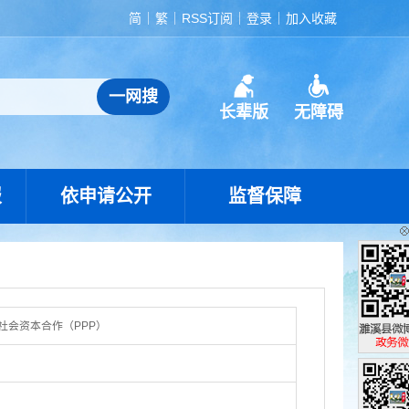
简
繁
RSS订阅
登录
加入收藏
长辈版
无障碍
报
依申请公开
监督保障
社会资本合作（PPP）
濉溪县政
政务微博