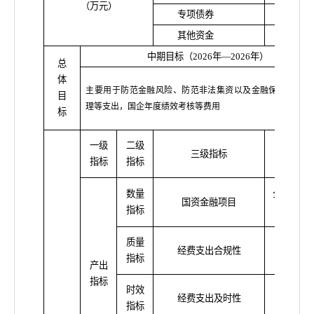
（万元）
专项债券
其他资金
中期目标（
2026年—2026年）
总
体
主要用于防范金融风险、防范非法集资以及金融保险机构监
目
理等支出，国企年度绩效考核等费用
标
一级
二级
三级指标
指标值
指标
指标
数量
全县金融
国资金融项目
指标
及国有企
质量
经费支出合规性
合规
指标
产出
指标
时效
经费支出及时性
合规
指标