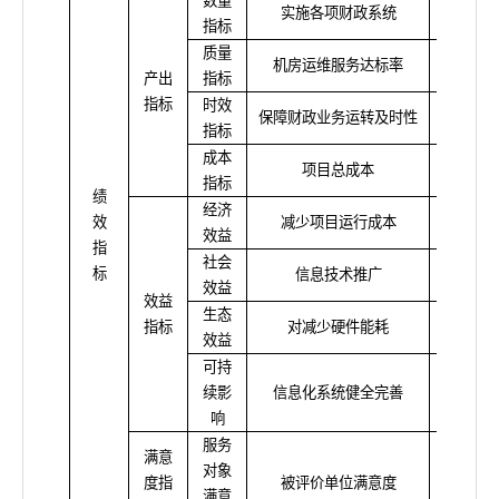
数量
实施各项财政系统
≥16
指标
质量
机房运维服务达标率
100
产出
指标
指标
时效
保障财政业务运转及时性
及
指标
成本
项目总成本
≤96
指标
绩
经济
效
减少项目运行成本
效果
效益
指
社会
标
信息技术推广
影响
效益
效益
生态
指标
对减少硬件能耗
影响程
效益
可持
续影
信息化系统健全完善
影响
响
服务
满意
对象
度指
被评价单位满意度
≥95
满意