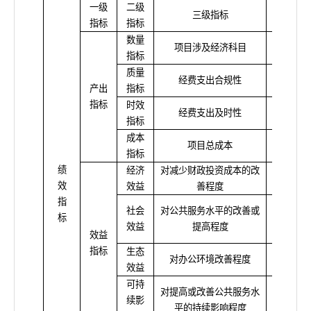
一级
二级
三级指标
指标
指标
指标
数量
项目涉及经济科目
≥10
指标
质量
经费支出合规性
合规
产出
指标
指标
时效
经费支出及时性
合规
指标
成本
项目总成本
≤95
指标
绩
经济
对减少财政投资成本的改
较高
效
效益
善程度
指
社会
对公共服务水平的改善或
标
改善较
效益
提高程度
效益
指标
生态
对办公环境改善程度
较高
效益
可持
对提高或改善公共服务水
续影
影响较
平的持续影响程度