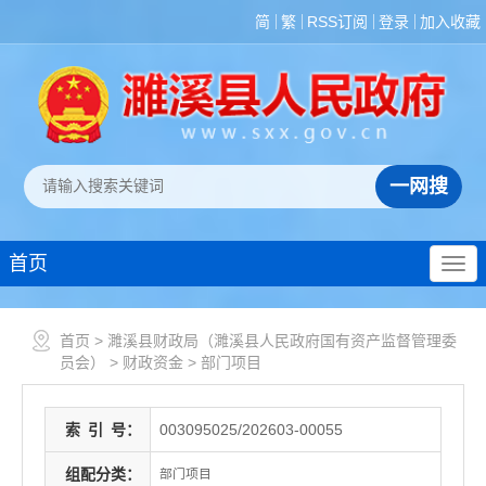
简
繁
RSS订阅
登录
加入收藏
首页
首页
>
濉溪县财政局（濉溪县人民政府国有资产监督管理委
员会）
>
财政资金
>
部门项目
索
引
号：
003095025/202603-00055
组配分类：
部门项目