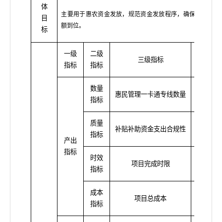
体
主要用于惠农资金发放，规范资金发放程序，确保惠民资金
目
额到位。
标
一级
二级
三级指标
指标
指标
指标
数量
惠民管理一卡通专线数量
≤72
指标
质量
补贴补助资金支出合规性
合
指标
产出
指标
时效
项目完成时限
全
指标
成本
项目总成本
≤30
指标