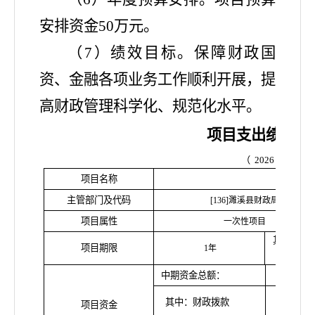
安排资金50万元。
（
7）绩效目标。保障财政国
资、金融各项业务工作顺利开展，提
高财政管理科学化、规范化水平。
项目支出绩效目
（
2026
年度）
项目名称
国资
主管部门及代码
[136]濉溪县财政局
项目属性
一次性项目
其中：建
项目期限
1年
限
中期资金总额：
其中：财政拨款
项目资金