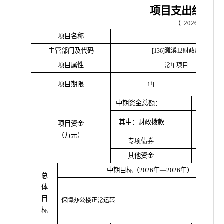
项目支出绩效目
（
2026
年度）
项目名称
办
主管部门及代码
[136]濉溪县财政局
项目属性
常年项目
其中：建
项目期限
1年
限
中期资金总额：
其中：财政拨款
项目资金
（万元）
专项债券
其他资金
中期目标（
2026年—2026年）
总
体
目
保障办公楼正常运转
标