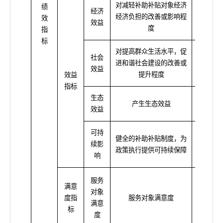
对减轻补助补贴对象经济
绩
经济
经济负担的改善或影响程
影响程
效
效益
度
指
标
对提高群众生活水平，促
社会
进和谐社会建设的改善或
改善程
效益
提升程度
效益
指标
生态
产生生态效益
无
效益
可持
健全的补助补贴制度，为
续影
持续程
政策执行提供可持续保障
响
服务
满意
对象
度指
服务对象满意度
≥90
满意
标
度