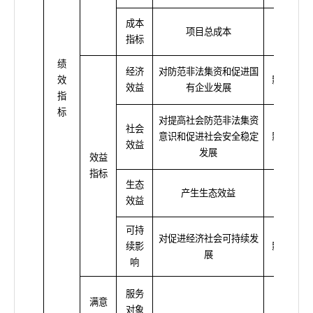
成本
项目总成本
≤50万
指标
绩
经济
对防范非法集资和促进国
效
影响程度
效益
有企业发展
指
标
对提高社会防范非法集资
社会
意识和促进社会安全稳定
影响程度
效益
发展
效益
指标
生态
产生生态效益
无
效益
可持
对促进经济社会可持续发
续影
影响程度
展
响
服务
满意
对象