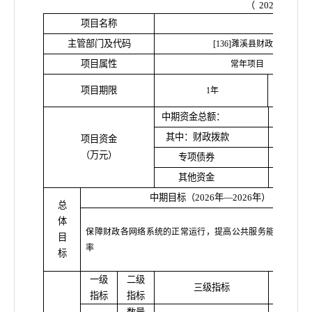
（
2026
年度）
项目名称
财政
主管部门及代码
[136]濉溪县财政局
项目属性
常年项目
其中：
项目期限
1年
限
中期资金总额：
其中：财政拨款
项目资金
（万元）
专项债券
其他资金
中期目标（
2026年—2026年）
总
体
保障财政各网络系统的正常运行，提高公共服务能力和财政
目
率
标
一级
二级
三级指标
指标
指标
指标