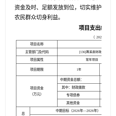
资金及时、足额发放到位，切实维护
农民群众切身利益。
项目支出绩效
（
2026
年度）
项目名称
惠
主管部门及代码
[136]濉溪县财政局
项目属性
常年项目
其中：
项目期限
1年
限
中期资金总额：
其中：财政拨款
项目资金
（万元）
专项债券
其他资金
中期目标（
2026年—2026年）
总