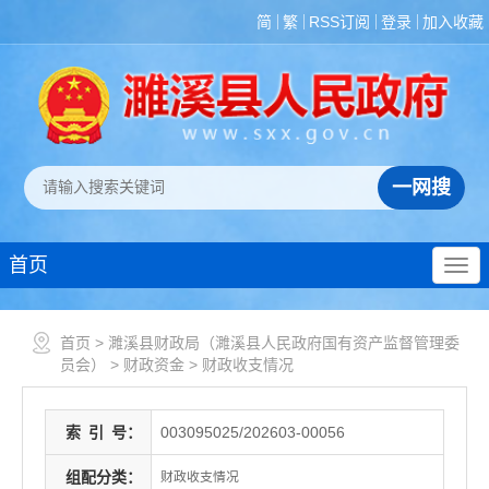
简
繁
RSS订阅
登录
加入收藏
首页
首页
>
濉溪县财政局（濉溪县人民政府国有资产监督管理委
员会）
>
财政资金
>
财政收支情况
索
引
号：
003095025/202603-00056
组配分类：
财政收支情况