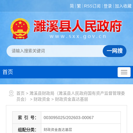
简
繁
RSS订阅
登录
加入收藏
首页
首页
>
濉溪县财政局（濉溪县人民政府国有资产监督管理委
员会）
>
财政资金
>
财政资金直达基层
索
引
号：
003095025/202603-00067
组配分类：
财政资金直达基层