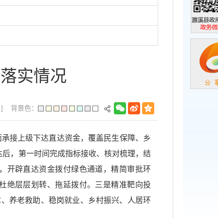
濉溪县政
政务微信
层落实情况
]
背景色：
面承接上级下达直达资金，覆盖民生保障、乡
达后，第一时间完成指标接收、核对梳理，结
，开辟直达资金拨付绿色通道，精简审批环
杜绝层层划转、拖延拨付。三是精准靶向投
障、养老救助、稳岗就业、乡村振兴、人居环