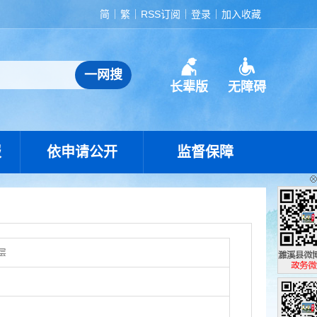
简
繁
RSS订阅
登录
加入收藏
长辈版
无障碍
报
依申请公开
监督保障
层
濉溪县政
政务微博