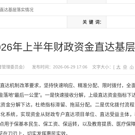
金直达基层落实情况
关
键
词：
026年上半年财政资金直达基
督管理委员会）
发布时间：2026-06-29 17:06
文字大小：[
大
中
小
资金直达机制改革要求，坚持快速响应、精准分配、限时拨付，全
金落地“最后一公里”。一是快速接收分解，上级直达资金指标下
成资金分解下达，杜绝指标滞留、拖延分配。二是优化拨付流程
体化系统，实现资金从财政专户直达项目单位、直达受益主体，
点用于保基本民生、保工资、保运转，以及教育提质、医疗保
花在刀刃上，切实发挥惠民实效。