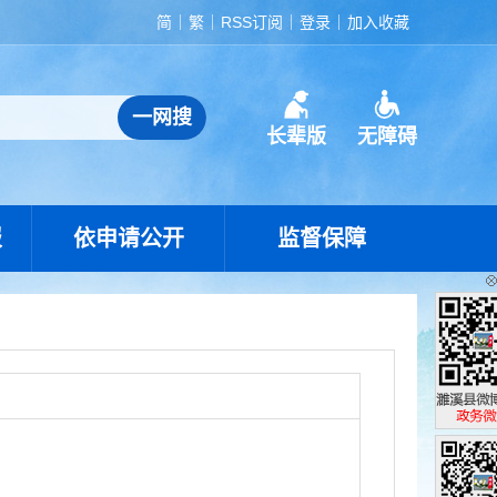
简
繁
RSS订阅
登录
加入收藏
长辈版
无障碍
报
依申请公开
监督保障
濉溪县政
政务微博