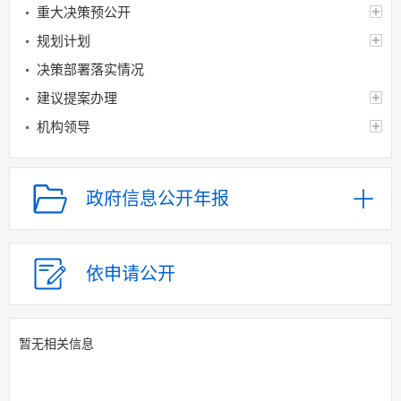
重大决策预公开
规划计划
决策部署落实情况
建议提案办理
机构领导
机构设置
人事信息
政府信息公开年报
财政资金
应急管理
乡村振兴（精准脱贫）
依申请公开
权责清单和动态调
整情况
暂无相关信息
公共服务和中介服务
行政权力运行