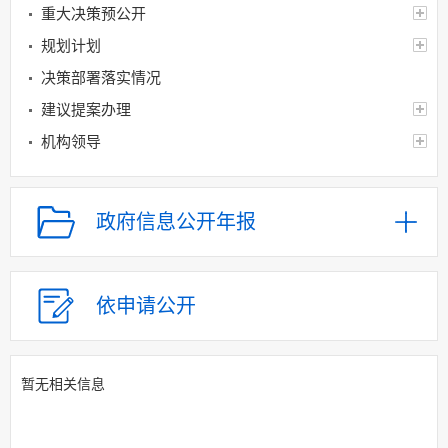
重大决策预公开
规划计划
决策部署落实情况
建议提案办理
机构领导
机构设置
人事信息
政府信息公开年报
财政资金
应急管理
乡村振兴（精准脱贫）
依申请公开
权责清单和动态调
整情况
暂无相关信息
公共服务和中介服务
行政权力运行