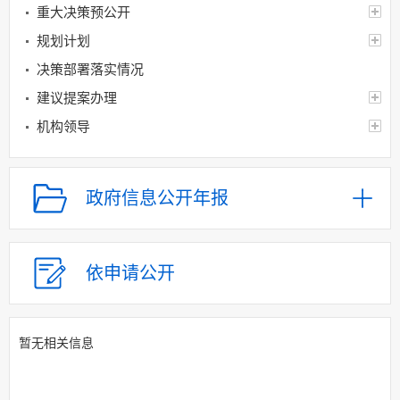
重大决策预公开
规划计划
决策部署落实情况
建议提案办理
机构领导
机构设置
人事信息
政府信息公开年报
财政资金
应急管理
乡村振兴（精准脱贫）
依申请公开
权责清单和动态调
整情况
暂无相关信息
公共服务和中介服务
行政权力运行