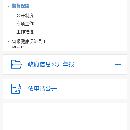
监督保障
公开制度
专项工作
工作推进
省级健康促进县工
作专栏
医疗卫生
政府信息公开年报
扶贫
重大建设项目批准
和实施
依申请公开
社会公益事业建设
及重点民生领域
公共资源配置
医疗卫生机构信息公开