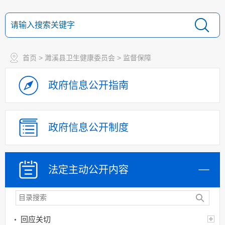
财政资金
应急管理
乡村振兴（精准脱贫）
首页
>
濉溪县卫生健康委员会
>
监督保障
权责清单和动态调
整情况
政府信息
公开指南
公共服务和中介服务
行政权力运行
“双随机一公开”
政府信息
公开制度
网上政务服务
招标采购
法定主动
公开内容
新闻发布
上级政策解读
本级政策解读
回应关切