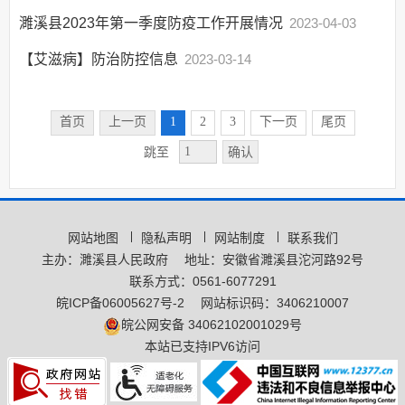
社会公益事业建设
濉溪县2023年第一季度防疫工作开展情况
及重点民生领域
2023-04-03
社会救助和社会福利
【艾滋病】防治防控信息
2023-03-14
基本医疗卫生
重大疾病预防控制
首页
上一页
1
2
3
下一页
尾页
国家免疫规划
确认
跳至
突发公共卫生事件
传染病疫情及防控
健康科普
疾病应急救助
网站地图
隐私声明
网站制度
联系我们
卫生监督
主办：濉溪县人民政府
地址：安徽省濉溪县沱河路92号
饮用水卫生安全
联系方式：0561-6077291
皖ICP备06005627号-2
网站标识码：3406210007
医疗服务
皖公网安备 34062102001029号
疫苗监管
本站已支持IPV6访问
公立医疗卫生机构
绩效考核结果
爱国卫生运动