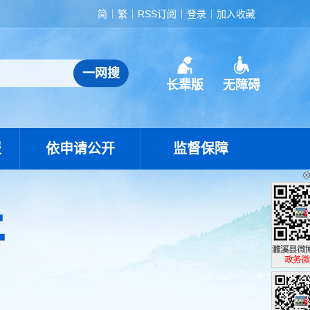
简
繁
RSS订阅
登录
加入收藏
长辈版
无障碍
报
依申请公开
监督保障
濉溪县政
政务微博