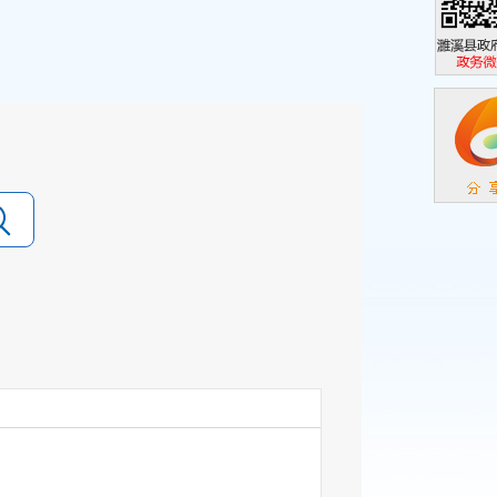
濉溪县政
政务微信