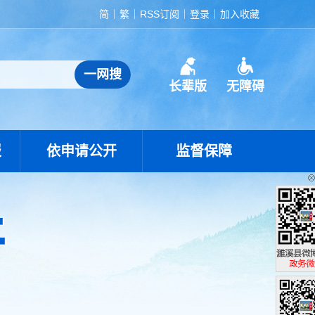
简
繁
RSS订阅
登录
加入收藏
长辈版
无障碍
报
依申请公开
监督保障
濉溪县政
政务微博