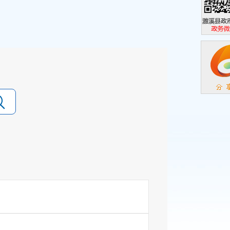
濉溪县政
政务微信