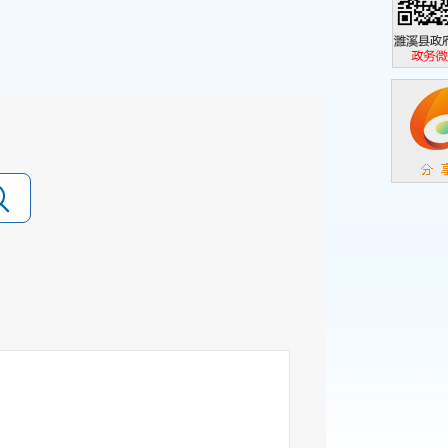
濉溪县政
政务微信