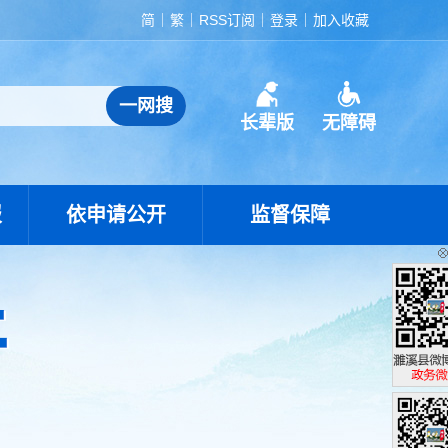
简
繁
RSS订阅
登录
加入收藏
长辈版
无障碍
报
依申请公开
监督保障
濉溪县政
政务微博