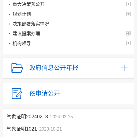
重大决策预公开
规划计划
决策部署落实情况
建议提案办理
机构领导
机构设置
人事信息
政府信息公开年报
财政资金
应急管理
乡村振兴（精准脱贫）
依申请公开
权责清单和动态调
整情况
气象证明20240218
2024-03-15
公共服务和中介服务
公共服务和中介服
气象证明1021
2023-10-21
务清单