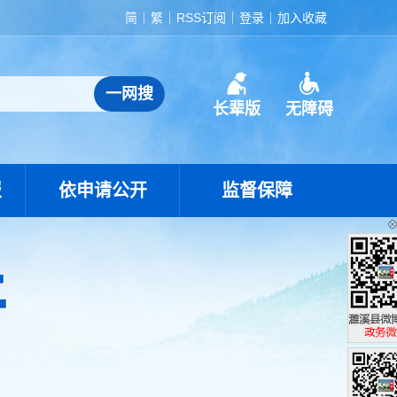
简
繁
RSS订阅
登录
加入收藏
长辈版
无障碍
报
依申请公开
监督保障
濉溪县政
政务微博