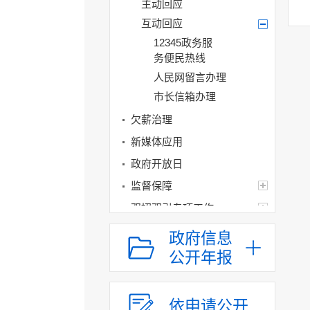
主动回应
互动回应
12345政务服
务便民热线
人民网留言办理
市长信箱办理
欠薪治理
新媒体应用
政府开放日
监督保障
双招双引专项工作
乡村振兴
政府信息
重点专项工作
公开年报
基层政务公开标准
化规范化建设
依申请公开