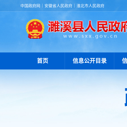
中国政府网
安徽省人民政府
淮北市人民政府
三大攻坚战
“放管服”改革
重大建设项目
公共资源交易
义务教育
户籍管理
首页
信息公开目录
社会救助
养老服务
公共法律服务
财政预决算
就业创业
社会保险
生态环境
国有土地上房屋征收