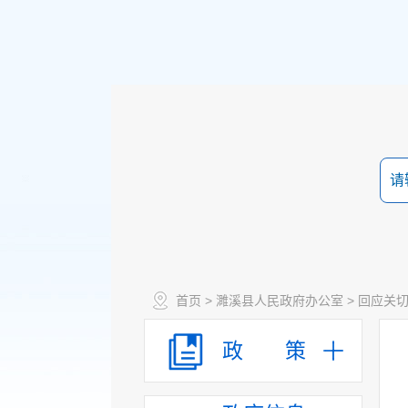
保障性住房
农村危房改造
城市综合执法
市政服务
涉农补贴
公共文化服务
医疗卫生
安全生产
救灾
食品药品监管
首页
>
濉溪县人民政府办公室
>
回应关
乡村振兴有效衔接领域
税收管理
政 策
水利
统计