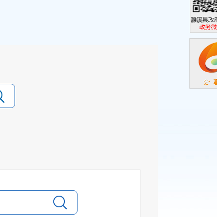
濉溪县政
政务微信