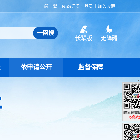
简
繁
RSS订阅
登录
加入收藏
长辈版
无障碍
报
依申请公开
监督保障
濉溪县政
政务微博