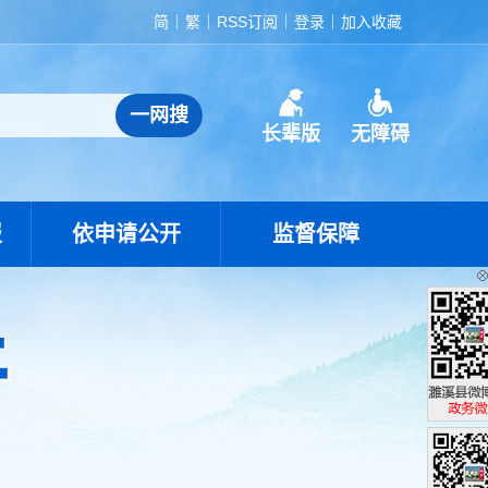
简
繁
RSS订阅
登录
加入收藏
长辈版
无障碍
报
依申请公开
监督保障
濉溪县政
政务微博