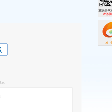
濉溪县政
政务微信
信息
1