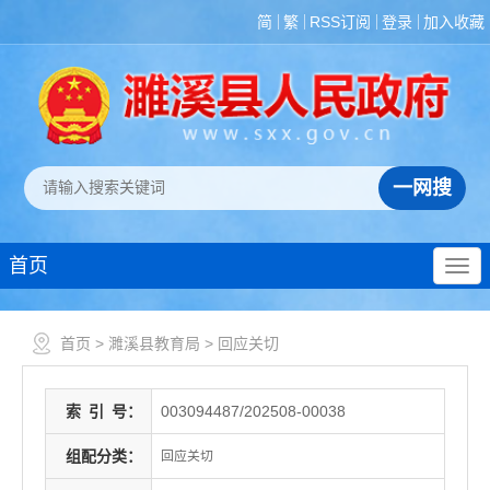
简
繁
RSS订阅
登录
加入收藏
首页
首页
>
濉溪县教育局
>
回应关切
索
引
号：
003094487/202508-00038
组配分类：
回应关切