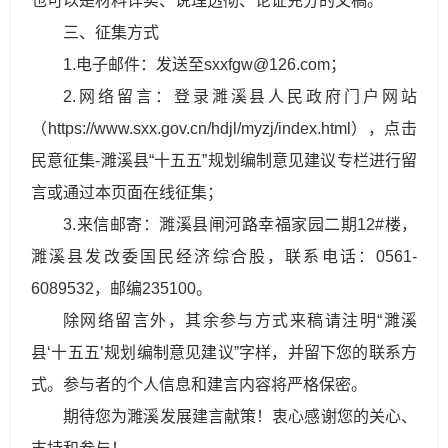
也可以是材料详实、说理透彻、论证充分的文稿。
三、征集方式
1.电子邮件：发送至sxxfgw@126.com；
2.网络留言：登录濉溪县人民政府门户网站
（
https://www.sxx.gov.cn/hdjl/myzj/index.html
），点击
民意征集-濉溪县“十五五”规划编制意见建议专栏进行留
言或通过本页面在线征集；
3.来信邮寄：濉溪县闸河路幸福家园二期12#楼，
濉溪县发改委国民经济综合股，联系电话：0561-
6089532，邮编235100。
除网络留言外，其余参与方式来稿请注明“濉溪
县‘十五五’规划编制意见建议”字样，并留下您的联系方
式。参与者的个人信息和建言内容将严格保密。
期待您为濉溪发展建言献策！衷心感谢您的关心、