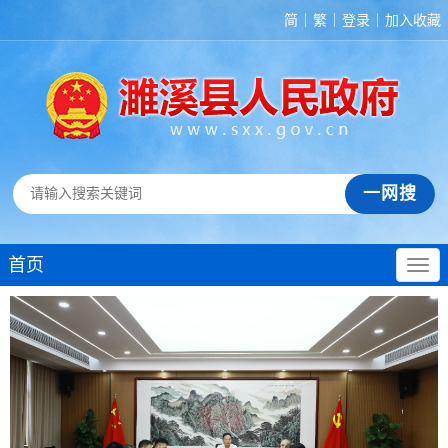
简
繁
登录
加入收藏
首页
2026年濉溪县公开招聘中小学新任教师第一次递
08-06
补体检人员体检结果及第二次递补 体检...
濉溪县2026年度公开引进县外在编在职教师及城
08-06
区学校面向乡村教师公开遴选现场资格复...
濉溪县2026年度公开引进县外在编在职教师及城
08-02