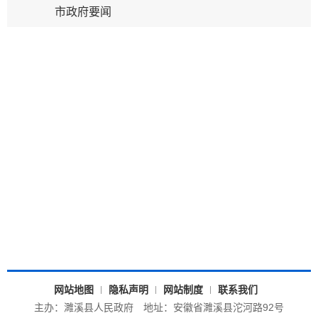
濉溪县2026年8月份党政领导接访约访下访安排表
07-31
市政府要闻
关于公布濉溪县2026年度公开引进县外在编在职
07-29
教师笔试成绩查询结果及举行城区学校面...
关于公布2026年度濉溪县公开引进县外在编教师
07-27
笔试成绩的公告
2026年濉溪县公开招聘中小学新任教师拟聘人员
07-27
体检公告
濉溪县2026年城区学校面向乡村教师公开遴选核
07-20
减岗位公告
濉溪县2026年公开引进县外在编在职教师核减岗
07-20
位公告
网站地图
隐私声明
网站制度
联系我们
主办：濉溪县人民政府
地址：安徽省濉溪县沱河路92号