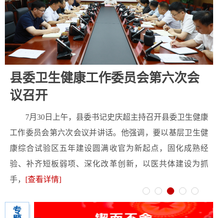
区学校面向乡村教师公开遴选面试成绩公...
2026年濉溪县公开招聘中小学新任教师首批参检
08-02
人员体检结果及递补体检人员名单公示
濉溪县2026年8月份党政领导接访约访下访安排表
07-31
关于公布濉溪县2026年度公开引进县外在编在职
07-29
县委卫生健康工作委员会第六次会
教师笔试成绩查询结果及举行城区学校面...
议召开
关于公布2026年度濉溪县公开引进县外在编教师
07-27
7月30日上午，县委书记史庆超主持召开县委卫生健康
笔试成绩的公告
工作委员会第六次会议并讲话。他强调，要以基层卫生健
2026年濉溪县公开招聘中小学新任教师拟聘人员
07-27
康综合试验区五年建设圆满收官为新起点，固化成熟经
体检公告
验、补齐短板弱项、深化改革创新，以医共体建设为抓
濉溪县2026年城区学校面向乡村教师公开遴选核
07-20
手，
[查看详情]
减岗位公告
濉溪县2026年公开引进县外在编在职教师核减岗
07-20
专
位公告