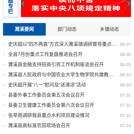
题
专
2026年濉溪县公开招聘中小学新任教师第一次递
08-06
栏
补体检人员体检结果及第二次递补 体检...
濉溪县2026年度公开引进县外在编在职教师及城
08-06
濉溪要闻
部门动态
乡镇动态
区学校面向乡村教师公开遴选现场资格复...
史庆超以“四不两直”方式深入濉溪镇调研督导重点工作
08-07
濉溪县2026年度公开引进县外在编在职教师及城
08-02
全县7月份重点工作复盘推进会召开
08-05
区学校面向乡村教师公开遴选面试成绩公...
濉溪县金融支持招商引资工作机制座谈会召开
08-03
2026年濉溪县公开招聘中小学新任教师首批参检
08-02
人员体检结果及递补体检人员名单公示
濉溪县人民政府与中国农业大学生物学院共建教授工作站合作协议签约仪式举行
08-03
史庆超开展“八一”慰问及“送清凉”活动
08-03
濉溪县2026年8月份党政领导接访约访下访安排表
07-31
县委外事工作委员会第五次会议召开
07-31
关于公布濉溪县2026年度公开引进县外在编在职
07-29
县委卫生健康工作委员会第六次会议召开
教师笔试成绩查询结果及举行城区学校面...
07-31
张旱雨调研我县重点水利项目建设情况
07-31
关于公布2026年度濉溪县公开引进县外在编教师
07-27
笔试成绩的公告
濉溪县高标准农田现场会召开
07-31