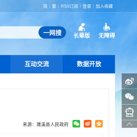
简
繁
RSS订阅
登录
加入收藏
长辈版
无障碍
互动交流
数据开放
政务微博
政务微信
智能问答助手
来源：濉溪县人民政府