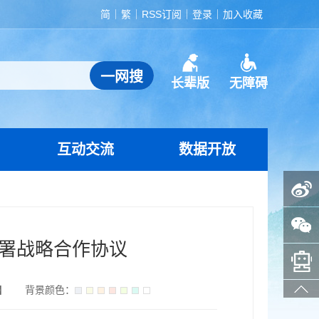
简
繁
RSS订阅
登录
加入收藏
长辈版
无障碍
互动交流
数据开放
政务微博
政务微信
署战略合作协议
智能问答助手
】
背景颜色：