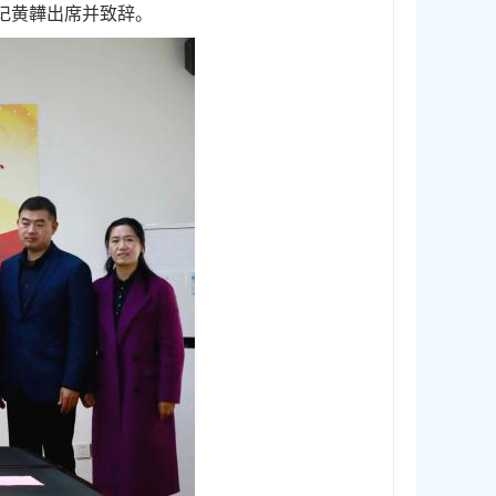
记黄韡出席并致辞。