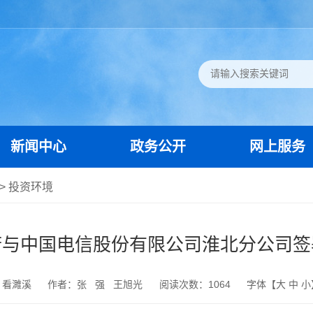
新闻中心
政务公开
网上服务
>
投资环境
府与中国电信股份有限公司淮北分公司签
：看濉溪
作者：张 强 王旭光
阅读次数：
1064
字体【
大
中
小