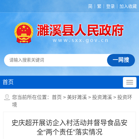
简
繁
登录
加入收藏
首页
您当前所在位置：
首页
>
美好濉溪
>
投资濉溪
>
投资环
境
史庆超开展访企入村活动并督导食品安
全“两个责任”落实情况