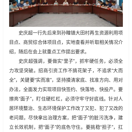
史庆超一行先后来到孙疃镇大田村再生资源利用项
目点、商贸综合体项目点，实地查看并听取相关情况介
绍，随后在会上就重点工作提出要求。
史庆超强调，要做实“里子”，抓牢硬任务，必须全
力攻坚突破。招商引资工作不搞花架子，不追求“大而
全”，关键要“实而准”，坚持摸清家底、找准方向、用对
办法，全面发力实现项目快签约、快落地、快投产。要
擦亮“面子”，盯住硬杠杠，必须守牢守好底线。针对人
居环境整治、生态环境保护工作改了又犯、犯了又改的
老问题，尽快拿出治理方案，把“面子”的脏污洗净，建
立长效机制，把“面子”的底色守住。要挑稳“担子”，扛