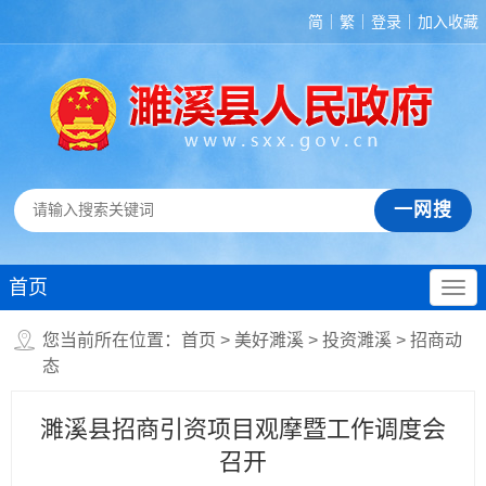
简
繁
登录
加入收藏
首页
您当前所在位置：
首页
>
美好濉溪
>
投资濉溪
>
招商动
态
濉溪县招商引资项目观摩暨工作调度会
召开