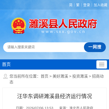
简
繁
登录
加入收藏
首页
您当前所在位置：
首页
>
美好濉溪
>
投资濉溪
>
招商动
态
汪华东调研濉溪县经济运行情况
日期：2026/07/06 13:53
来源：淮北市人民政府