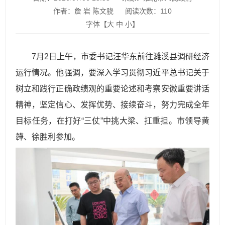
作者：詹 岩 陈文骁
阅读次数：
110
字体【
大
中
小
】
7月2日上午，市委书记汪华东前往濉溪县调研经济
运行情况。他强调，要深入学习贯彻习近平总书记关于
树立和践行正确政绩观的重要论述和考察安徽重要讲话
精神，坚定信心、发挥优势、接续奋斗，努力完成全年
目标任务，在打好“三仗”中挑大梁、扛重担。市领导黄
韡、徐胜利参加。