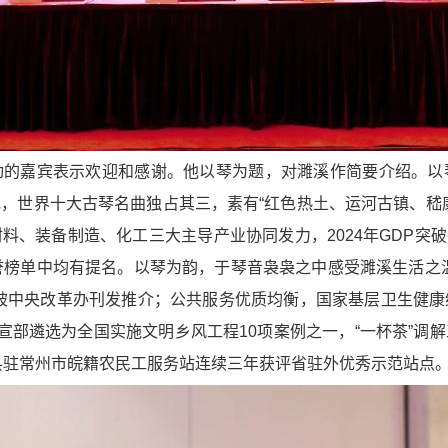
动的嘉宾表示欢迎和感谢。他以琴为题，对濉溪作简要介绍。以
，世界十大古琴名曲独占其三，素有“红色热土、运河古镇、嵇
、装备制造、化工三大主导产业协同发力，2024年GDP突破6
誉榜单中均有提名。以琴为韵，于琴音袅袅之中感受濉溪生活之
被中央改革办刊发推介；公共服务优质均衡，国家基层卫生健
中宣部遴选为全国实施文明乡风工程10项案例之一，“一杯茶”调
溪县驻常州市皖籍农民工服务站连续三年获评省驻外优秀示范站点