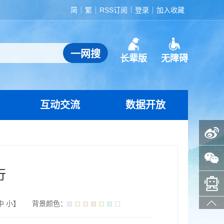
简
繁
RSS订阅
登录
加入收藏
长辈版
无障碍
互动交流
数据开放
政务微博
政务微信
行
智能问答助手
中
小
】
背景颜色：