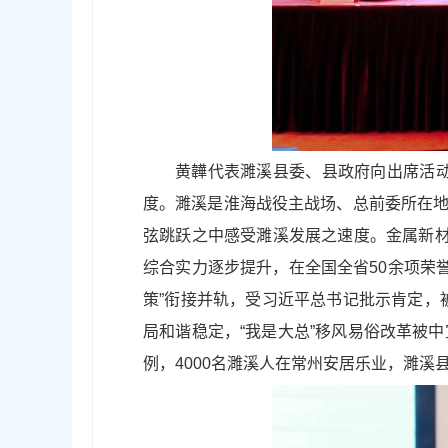
黄韡代表濉溪县委、县政府向出席活
度。濉溪是淮海战役主战场、总前委所在地
弦跳跃之中感受濉溪发展之速度。金属新材料
综合实力逐步提升，在全国全省50余项荣
策”衔接并轨，受习近平总书记批示肯定，
局和谐稳定，“我是大总”移风易俗改革被
例，4000名濉溪人在常州安居乐业，濉