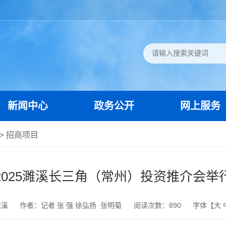
新闻中心
政务公开
网上服务
>
招商项目
2025濉溪长三角（常州）投资推介会举
濉溪
作者：记者 张 强 徐弘扬 张明菊
阅读次数：
890
字体【
大