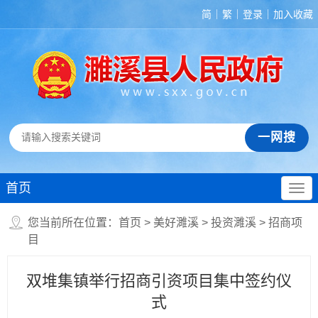
简
繁
登录
加入收藏
首页
您当前所在位置：
首页
>
美好濉溪
>
投资濉溪
>
招商项
目
双堆集镇举行招商引资项目集中签约仪
式