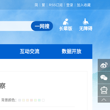
简
繁
RSS订阅
登录
加入收藏
长辈版
无障碍
互动交流
数据开放
政务微博
政务微信
察
智能问答助手
背景颜色：