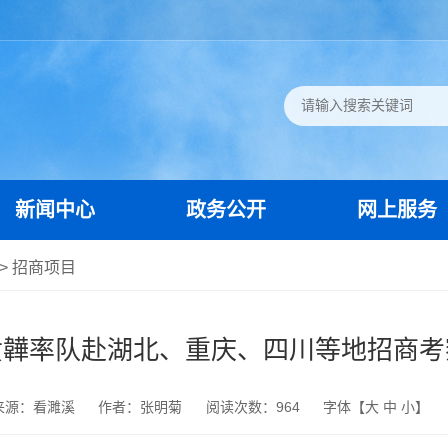
新闻中心
政务公开
网上服务
>
招商项目
黄韡率队赴湖北、重庆、四川等地招商考
来源：看濉溪
作者：张明菊
阅读次数：
964
字体【
大
中
小
】