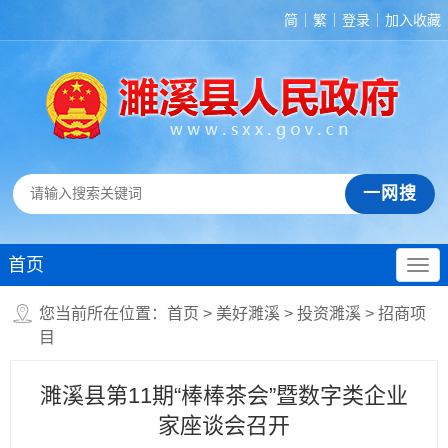
简
繁
登录
加入收藏
首页
您当前所在位置：
首页
>
美好濉溪
>
投资濉溪
>
招商项
目
濉溪县第11期“棒棒茶会”暨数字类企业
家座谈会召开