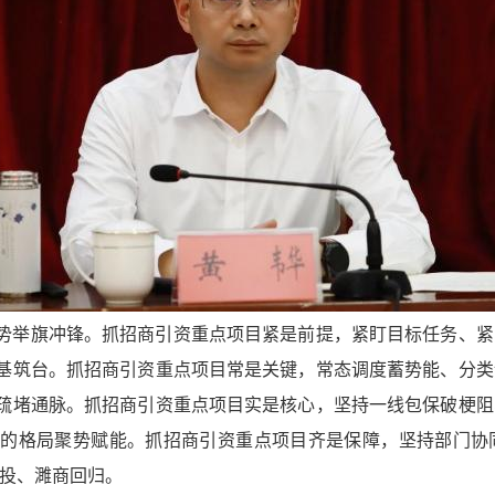
态势举旗冲锋。抓招商引资重点项目紧是前提，紧盯目标任务、
夯基筑台。抓招商引资重点项目常是关键，常态调度蓄势能、分
风疏堵通脉。抓招商引资重点项目实是核心，坚持一线包保破梗
”的格局聚势赋能。抓招商引资重点项目齐是保障，坚持部门
投、濉商回归。