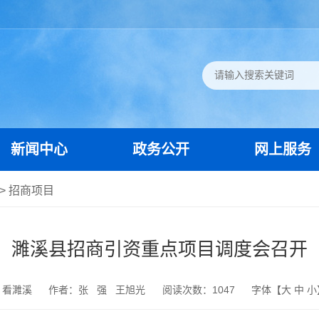
新闻中心
政务公开
网上服务
>
招商项目
濉溪县招商引资重点项目调度会召开
：看濉溪
作者：张 强 王旭光
阅读次数：
1047
字体【
大
中
小