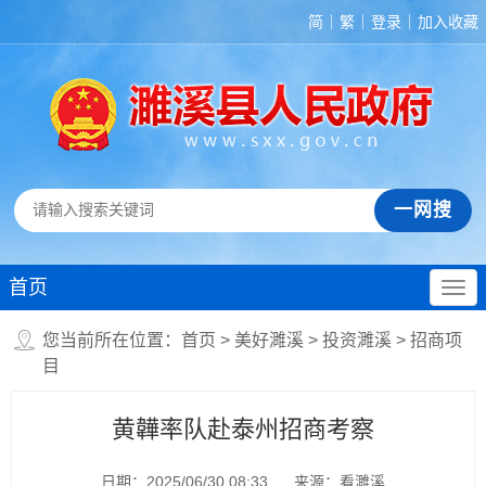
简
繁
登录
加入收藏
首页
您当前所在位置：
首页
>
美好濉溪
>
投资濉溪
>
招商项
目
黄韡率队赴泰州招商考察
日期：2025/06/30 08:33
来源：看濉溪