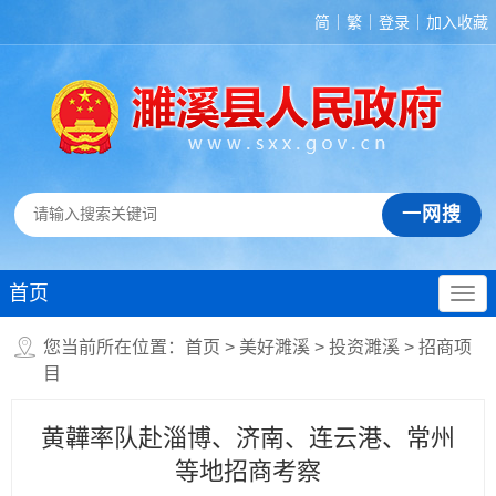
简
繁
登录
加入收藏
首页
您当前所在位置：
首页
>
美好濉溪
>
投资濉溪
>
招商项
目
黄韡率队赴淄博、济南、连云港、常州
等地招商考察