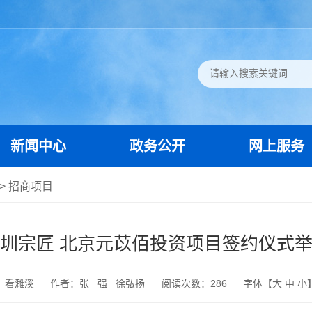
新闻中心
政务公开
网上服务
>
招商项目
圳宗匠 北京元苡佰投资项目签约仪式
：看濉溪
作者：张 强 徐弘扬
阅读次数：
286
字体【
大
中
小