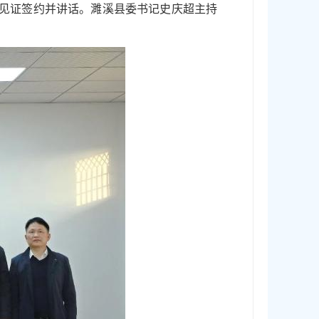
韡见证签约并讲话。濉溪县委书记史庆超主持