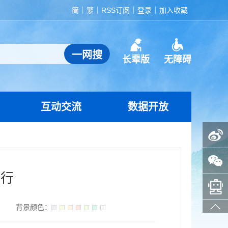
简
繁
RSS订阅
登录
加入收藏
长辈版
无障碍
互动交流
数据开放
政务微博
政务微信
举行
智能问答助手
】
背景颜色：