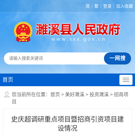
简
繁
登录
加入收藏
首页
您当前所在位置：
首页
>
美好濉溪
>
投资濉溪
>
招商项
目
史庆超调研重点项目暨招商引资项目建
设情况