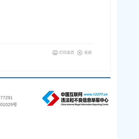
打印本页
关闭
77291
01029号