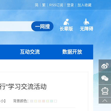
简
繁
RSS订阅
登录
加入收藏
长辈版
无障碍
互动交流
数据开放
政务微博
政务微信
行”学习交流活动
智能问答助手
小
】
背景颜色：