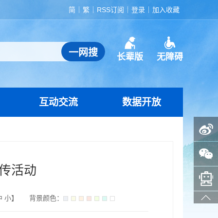
简
繁
RSS订阅
登录
加入收藏
长辈版
无障碍
互动交流
数据开放
政务微博
政务微信
传活动
智能问答助手
中
小
】
背景颜色：