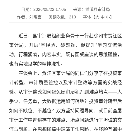
日期：2026/05/22 17:05
来源：濉溪县审计局
作者：刘晓言
阅读次数：
210
字体【
大
中
小
】
近日，县审计局组织业务骨干一行赴徐州市贾汪区
审计局，开展“学经验、破难题、促提升”学习交流活
动，行程紧凑，内容丰实，既有圆桌座谈的思维碰撞，
也有实地见学的精神洗礼。
座谈会上，贾汪区审计局的同仁们分享了在投资审
计转型、审计质量管控以及审计整改等方面的实战经
验。从审计整改如何避免屡审屡犯？到难点堵点——人
手少、任务重，大数据运用如何落地？投资审计转型后
如何不缺位、不越位？双方坚持问题导向，就目前基层
审计工作中普遍存在的难点、堵点问题进行了坦诚的交
流与剖析，在思想碰撞中理清工作思路，在经验互通中