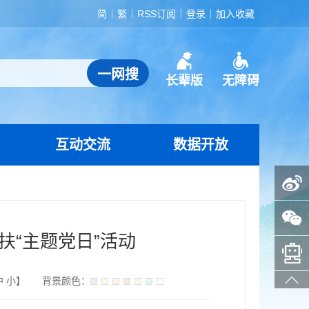
简
繁
RSS订阅
登录
加入收藏
长辈版
无障碍
互动交流
数据开放
政务微博
政务微信
扶“主题党日”活动
智能问答助手
中
小
】
背景颜色：