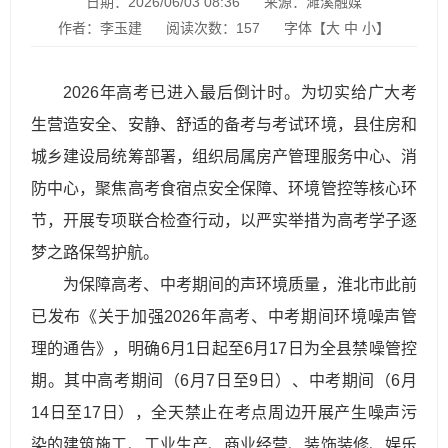
日期：2026/06/03 08:36
来源：濉溪融媒
作者：李玉建
阅读次数：
157
字体【
大
中
小
】
2026年高考已进入最后倒计时。为切实给广大考
生营造安全、安静、舒适的备考与考试环境，县住房和
城乡建设局统筹部署，组织局属房产管理服务中心、消
防中心，聚焦高考食宿点安全保障、环境管控等核心环
节，开展专项联合检查行动，以严实举措为高考学子逐
梦之路保驾护航。
为保障高考、中考期间的声环境质量，淮北市此前
已发布《关于加强2026年高考、中考期间环境噪声管
理的通告》，明确6月1日起至6月17日为全县禁噪管控
期。其中高考期间（6月7日至9日）、中考期间（6月
14日至17日），全天禁止在考点周边开展产生噪声污
染的建筑施工、工业生产、商业经营、装饰装修、娱乐