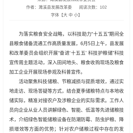
作者：濉溪县发展改革委
阅读次数：
102
字体【
大
中
小
】
为落实粮食安全战略，以科技助力“十五五”期间全
县粮食储备流通工作高质量发展，6月5日上午，县发展
和改革委员会组织开展“奋进‘十五五’ 科技护粮储”科技
宣传周主题活动，深入田间地头、粮食收购现场及粮食
加工企业开展现场参观及科普宣传。
活动聚焦科技储粮、节粮减损与提质增效，通过实
地走访、现场答疑等方式，结合夏季储粮特点与本地收
储实际，精准对接农户及涉粮企业的实际需求。工作人
员向企业从业人员讲解绿色、智能、低温等先进储粮技
术，介绍绿色智能储粮设备在防潮防霉、防虫护粮、降
损增效等方面的优势；针对农户储粮过程中存在的发