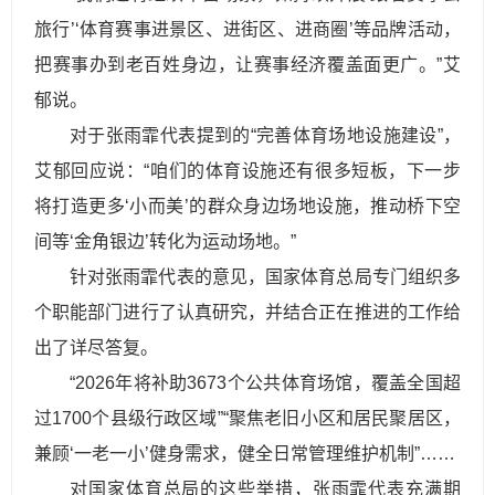
旅行’‘体育赛事进景区、进街区、进商圈’等品牌活动，
把赛事办到老百姓身边，让赛事经济覆盖面更广。”艾
郁说。
对于张雨霏代表提到的“完善体育场地设施建设”，
艾郁回应说：“咱们的体育设施还有很多短板，下一步
将打造更多‘小而美’的群众身边场地设施，推动桥下空
间等‘金角银边’转化为运动场地。”
针对张雨霏代表的意见，国家体育总局专门组织多
个职能部门进行了认真研究，并结合正在推进的工作给
出了详尽答复。
“2026年将补助3673个公共体育场馆，覆盖全国超
过1700个县级行政区域”“聚焦老旧小区和居民聚居区，
兼顾‘一老一小’健身需求，健全日常管理维护机制”……
对国家体育总局的这些举措，张雨霏代表充满期