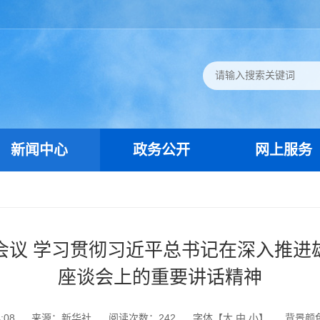
新闻中心
政务公开
网上服务
会议 学习贯彻习近平总书记在深入推进
座谈会上的重要讲话精神
:08
来源：新华社
阅读次数：
242
字体【
大
中
小
】
背景颜