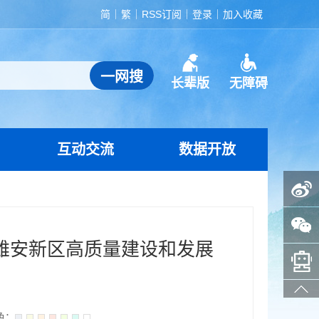
简
繁
RSS订阅
登录
加入收藏
长辈版
无障碍
互动交流
数据开放
政务微博
政务微信
雄安新区高质量建设和发展
智能问答助手
色：