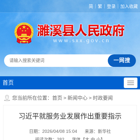
简
繁
登录
加入收藏
首页
您当前所在位置：
首页
>
新闻中心
>
时政要闻
习近平就服务业发展作出重要指示
日期：2026/04/08 15:04
来源：新华社
阅读次数：
282
字体【
大
中
小
】