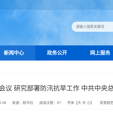
新闻中心
政务公开
网上服务
会议 研究部署防汛抗旱工作 中共中央
6:08
来源：新华社
阅读次数：
87
字体【
大
中
小
】
背景颜