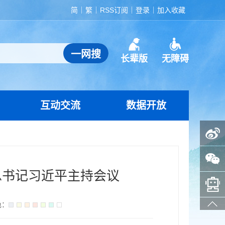
简
繁
RSS订阅
登录
加入收藏
长辈版
无障碍
互动交流
数据开放
政务微博
政务微信
总书记习近平主持会议
智能问答助手
色：