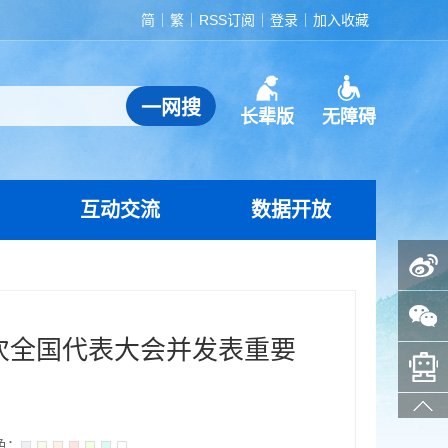
简
繁
RSS订阅
登录
加入收藏
长辈版
无障碍
互动交流
数据开放
政务微博
政务微信
次全国代表大会并发表重要
智能问答助手
色：