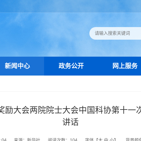
新闻中心
政务公开
网上服务
奖励大会两院院士大会中国科协第十一
讲话
:04
来源：新华社
阅读次数：
104
字体【
大
中
小
】
背景颜