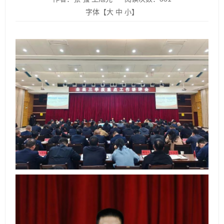
字体【
大
中
小
】