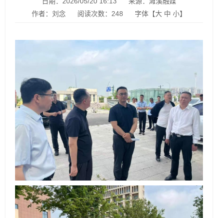
日期：2026/05/20 16:13
来源：濉溪融媒
作者：刘念
阅读次数：
248
字体【
大
中
小
】