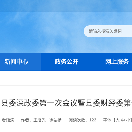
新闻中心
政务公开
网上服务
届县委深改委第一次会议暨县委财经委第
：看濉溪
作者：王旭光 徐弘扬
阅读次数：
123
字体【
大
中
小